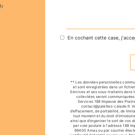
fr
En cochant cette case, j'acce
** Les données personnelles commun
et sont enregistrées dans un fichie
Services et ses sous-traitants dans 
collectées seront communiquées a
Services 188 Impasse des Prairi
contact@palettes-calade.fr. Vo
d’effacement, de portabilité, de limit
tout moment et du droit d’introduir
ainsi que d’organiser le sort de vos
par voie postale à l'adresse 188 I
69400 Arnas ou par courrier élect