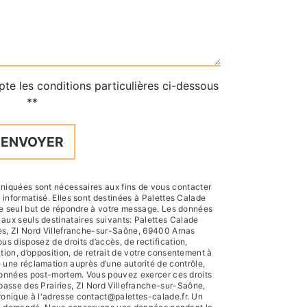
pte les conditions particulières ci-dessous
**
ENVOYER
iquées sont nécessaires aux fins de vous contacter
r informatisé. Elles sont destinées à Palettes Calade
le seul but de répondre à votre message. Les données
ux seuls destinataires suivants: Palettes Calade
es, ZI Nord Villefranche-sur-Saône, 69400 Arnas
us disposez de droits d’accès, de rectification,
ation, d’opposition, de retrait de votre consentement à
e une réclamation auprès d’une autorité de contrôle,
 données post-mortem. Vous pouvez exercer ces droits
mpasse des Prairies, ZI Nord Villefranche-sur-Saône,
ronique à l'adresse contact@palettes-calade.fr. Un