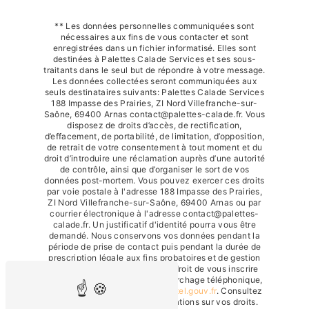
** Les données personnelles communiquées sont
nécessaires aux fins de vous contacter et sont
enregistrées dans un fichier informatisé. Elles sont
destinées à Palettes Calade Services et ses sous-
traitants dans le seul but de répondre à votre message.
Les données collectées seront communiquées aux
seuls destinataires suivants: Palettes Calade Services
188 Impasse des Prairies, ZI Nord Villefranche-sur-
Saône, 69400 Arnas contact@palettes-calade.fr. Vous
disposez de droits d’accès, de rectification,
d’effacement, de portabilité, de limitation, d’opposition,
de retrait de votre consentement à tout moment et du
droit d’introduire une réclamation auprès d’une autorité
de contrôle, ainsi que d’organiser le sort de vos
données post-mortem. Vous pouvez exercer ces droits
par voie postale à l'adresse 188 Impasse des Prairies,
ZI Nord Villefranche-sur-Saône, 69400 Arnas ou par
courrier électronique à l'adresse contact@palettes-
calade.fr. Un justificatif d'identité pourra vous être
demandé. Nous conservons vos données pendant la
période de prise de contact puis pendant la durée de
prescription légale aux fins probatoires et de gestion
des contentieux. Vous avez le droit de vous inscrire
sur la liste d'opposition au démarchage téléphonique,
disponible à cette adresse:
Bloctel.gouv.fr
. Consultez
le site cnil.fr pour plus d’informations sur vos droits.