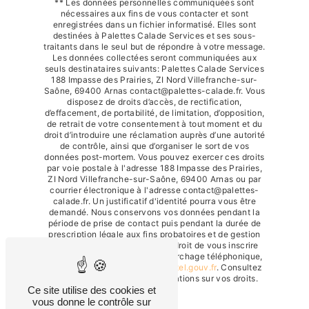
** Les données personnelles communiquées sont
nécessaires aux fins de vous contacter et sont
enregistrées dans un fichier informatisé. Elles sont
destinées à Palettes Calade Services et ses sous-
traitants dans le seul but de répondre à votre message.
Les données collectées seront communiquées aux
seuls destinataires suivants: Palettes Calade Services
188 Impasse des Prairies, ZI Nord Villefranche-sur-
Saône, 69400 Arnas contact@palettes-calade.fr. Vous
disposez de droits d’accès, de rectification,
d’effacement, de portabilité, de limitation, d’opposition,
de retrait de votre consentement à tout moment et du
droit d’introduire une réclamation auprès d’une autorité
de contrôle, ainsi que d’organiser le sort de vos
données post-mortem. Vous pouvez exercer ces droits
par voie postale à l'adresse 188 Impasse des Prairies,
ZI Nord Villefranche-sur-Saône, 69400 Arnas ou par
courrier électronique à l'adresse contact@palettes-
calade.fr. Un justificatif d'identité pourra vous être
demandé. Nous conservons vos données pendant la
période de prise de contact puis pendant la durée de
prescription légale aux fins probatoires et de gestion
des contentieux. Vous avez le droit de vous inscrire
sur la liste d'opposition au démarchage téléphonique,
disponible à cette adresse:
Bloctel.gouv.fr
. Consultez
le site cnil.fr pour plus d’informations sur vos droits.
Ce site utilise des cookies et
vous donne le contrôle sur