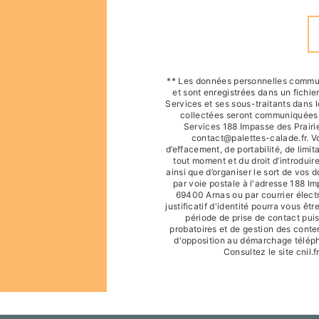
** Les données personnelles commun
et sont enregistrées dans un fichie
Services et ses sous-traitants dans 
collectées seront communiquées a
Services 188 Impasse des Prairi
contact@palettes-calade.fr. Vo
d’effacement, de portabilité, de limit
tout moment et du droit d’introduir
ainsi que d’organiser le sort de vos
par voie postale à l'adresse 188 I
69400 Arnas ou par courrier élect
justificatif d'identité pourra vous 
période de prise de contact puis
probatoires et de gestion des content
d'opposition au démarchage téléph
Consultez le site cnil.f