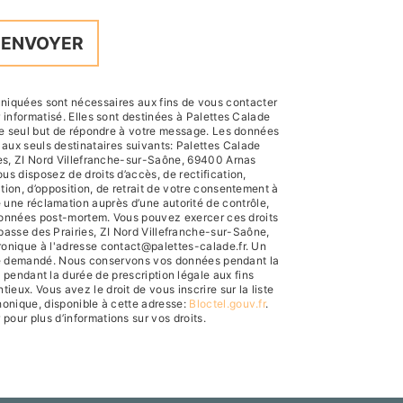
ENVOYER
iquées sont nécessaires aux fins de vous contacter
r informatisé. Elles sont destinées à Palettes Calade
le seul but de répondre à votre message. Les données
ux seuls destinataires suivants: Palettes Calade
es, ZI Nord Villefranche-sur-Saône, 69400 Arnas
us disposez de droits d’accès, de rectification,
ation, d’opposition, de retrait de votre consentement à
e une réclamation auprès d’une autorité de contrôle,
 données post-mortem. Vous pouvez exercer ces droits
mpasse des Prairies, ZI Nord Villefranche-sur-Saône,
ronique à l'adresse contact@palettes-calade.fr. Un
être demandé. Nous conservons vos données pendant la
 pendant la durée de prescription légale aux fins
ieux. Vous avez le droit de vous inscrire sur la liste
onique, disponible à cette adresse:
Bloctel.gouv.fr
.
r pour plus d’informations sur vos droits.