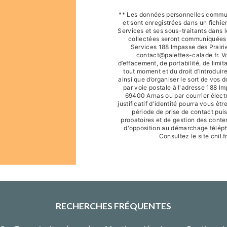
** Les données personnelles commun
et sont enregistrées dans un fichie
Services et ses sous-traitants dans 
collectées seront communiquées a
Services 188 Impasse des Prairi
contact@palettes-calade.fr. Vo
d’effacement, de portabilité, de limit
tout moment et du droit d’introduir
ainsi que d’organiser le sort de vos
par voie postale à l'adresse 188 I
69400 Arnas ou par courrier élect
justificatif d'identité pourra vous 
période de prise de contact puis
probatoires et de gestion des content
d'opposition au démarchage téléph
Consultez le site cnil.f
RECHERCHES FRÉQUENTES