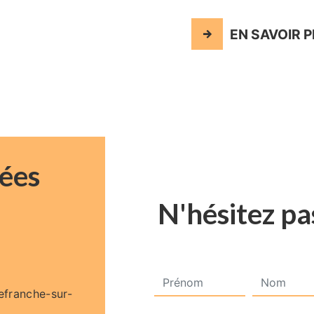
EN SAVOIR 
ées
N'hésitez pa
lefranche-sur-