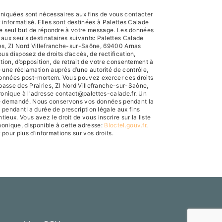
iquées sont nécessaires aux fins de vous contacter
r informatisé. Elles sont destinées à Palettes Calade
le seul but de répondre à votre message. Les données
ux seuls destinataires suivants: Palettes Calade
es, ZI Nord Villefranche-sur-Saône, 69400 Arnas
us disposez de droits d’accès, de rectification,
ation, d’opposition, de retrait de votre consentement à
e une réclamation auprès d’une autorité de contrôle,
 données post-mortem. Vous pouvez exercer ces droits
mpasse des Prairies, ZI Nord Villefranche-sur-Saône,
ronique à l'adresse contact@palettes-calade.fr. Un
être demandé. Nous conservons vos données pendant la
 pendant la durée de prescription légale aux fins
ieux. Vous avez le droit de vous inscrire sur la liste
onique, disponible à cette adresse:
Bloctel.gouv.fr
.
r pour plus d’informations sur vos droits.