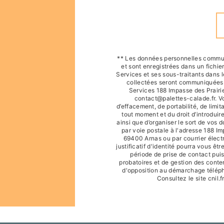
** Les données personnelles commun
et sont enregistrées dans un fichie
Services et ses sous-traitants dans 
collectées seront communiquées a
Services 188 Impasse des Prairi
contact@palettes-calade.fr. Vo
d’effacement, de portabilité, de limit
tout moment et du droit d’introduir
ainsi que d’organiser le sort de vos
par voie postale à l'adresse 188 I
69400 Arnas ou par courrier élect
justificatif d'identité pourra vous 
période de prise de contact puis
probatoires et de gestion des content
d'opposition au démarchage téléph
Consultez le site cnil.f