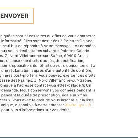
ENVOYER
iquées sont nécessaires aux fins de vous contacter
r informatisé. Elles sont destinées à Palettes Calade
le seul but de répondre à votre message. Les données
ux seuls destinataires suivants: Palettes Calade
es, ZI Nord Villefranche-sur-Saône, 69400 Arnas
us disposez de droits d’accès, de rectification,
ation, d’opposition, de retrait de votre consentement à
e une réclamation auprès d’une autorité de contrôle,
 données post-mortem. Vous pouvez exercer ces droits
mpasse des Prairies, ZI Nord Villefranche-sur-Saône,
ronique à l'adresse contact@palettes-calade.fr. Un
être demandé. Nous conservons vos données pendant la
 pendant la durée de prescription légale aux fins
ieux. Vous avez le droit de vous inscrire sur la liste
onique, disponible à cette adresse:
Bloctel.gouv.fr
.
r pour plus d’informations sur vos droits.